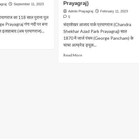
Prayagraj)
agraj
September 11, 2023
Admin Prayagraj
February 11, 2023
रयागराज का 118 साल पुराना पुल
5
e Prayagraj गंगा नदी पर बना
चंद्रशेखर आजाद पार्क प्रयागराज (Chandra
ज़ इलाहाबाद (अब प्रयागराज)...
Shekhar Azad Park Prayagraj) साल
1870 में जार्ज पंचम (George Pancham) के
ad
चाचा अल्फ्रेड ड्यूक...
ore
out
Read
Read More
ayagraj:
more
यागराज
about
चंद्रशेखर
y
आजाद
lk
पार्क
िज
प्रयागराज
rzon
(Chandra
idge
Shekhar
Azad
Park
Prayagraj)