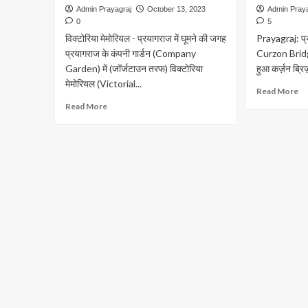
Admin Prayagraj
October 13, 2023
Admin Pray
0
5
विक्टोरिया मेमोरियल - प्रयागराज में घूमने की जगह
Prayagraj: प्
प्रयागराज के कंपनी गार्डन (Company
Curzon Bridg
Garden) में (जॉर्जटाउन तरफ) विक्टोरिया
हुआ कर्ज़न ब्रि
मेमोरियल (Victorial...
Re
Read More
m
Read
Read More
ab
more
Pr
about
प्र
विक्टोरिया
का
मेमोरियल
Sk
–
Wa
प्रयागराज
ब्र
में
Cu
घूमने
Br
की
जगह