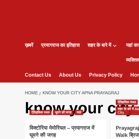
ख़बरें
प्रयागराज का इतिहास
शहर के बारे में
यहां क
व्यक्तित्
Contact Us
About Us
Privacy Policy
Ho
HOME
KNOW YOUR CITY APNA PRAYAGRAJ
know your city
ऐतिहासिक स्थल
शहर के बारे मे
ऐतिहासिक स्थल
घूमने की जगह
पार्क
City
विक्टोरिया मेमोरियल – प्रयागराज में
Prayagraj
घूमने की जगह
Walk ब्रि