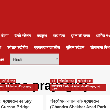
ा मौसम
रेलवे स्टेशन
महाकुंभ
माघ मेला
घूमने की जगह
धार्मिक स
व
स्पेशल स्टोरीज़
प्रयागराज तहसील
पुलिस स्टेशन
लोकसभा-विध
me
 apna prayagraj
घूमने की जगह
पार्क
ऐतिहासिक स्थल
घूमने की जगह
ं About Allahabad/Prayagraj
शहर के बारे में About Allahabad/Prayagraj
City
: प्रयागराज का Sky
चंद्रशेखर आजाद पार्क प्रयागराज
ज Curzon Bridge
(Chandra Shekhar Azad Park