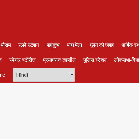
ा मौसम
रेलवे स्टेशन
महाकुंभ
माघ मेला
घूमने की जगह
धार्मिक स
व
स्पेशल स्टोरीज़
प्रयागराज तहसील
पुलिस स्टेशन
लोकसभा-विध
me