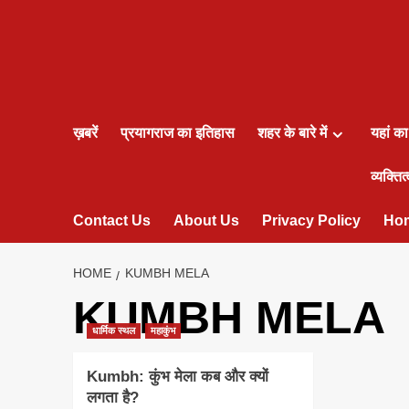
ख़बरें
प्रयागराज का इतिहास
शहर के बारे में
यहां क
व्यक्तित्
Contact Us
About Us
Privacy Policy
Ho
HOME
KUMBH MELA
KUMBH MELA
धार्मिक स्थल
महाकुंभ
Kumbh: कुंभ मेला कब और क्यों
लगता है?