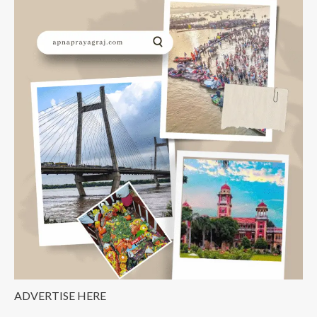
हनुमानजी
मंदिर
प्रयागराज
Bade
Hanuman
Mandir
Prayagaraj
ADVERTISE HERE