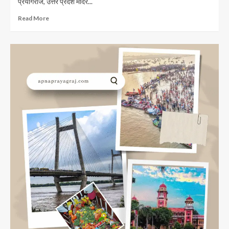
प्रयागराज, उत्तर प्रदेश मंदिर...
Read
Read More
more
about
लेटे
हनुमानजी
मंदिर
प्रयागराज
Bade
Hanuman
Mandir
Prayagaraj