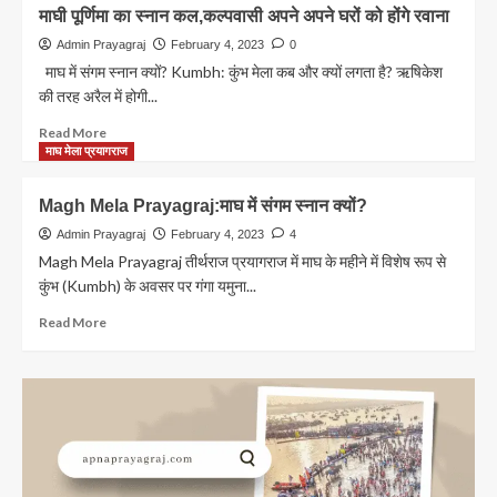
माघी पूर्णिमा का स्नान कल,कल्पवासी अपने अपने घरों को होंगे रवाना
Admin Prayagraj
February 4, 2023
0
माघ में संगम स्नान क्यों? Kumbh: कुंभ मेला कब और क्यों लगता है? ऋषिकेश
की तरह अरैल में होगी...
Read
Read More
more
माघ मेला प्रयागराज
about
माघी
Magh Mela Prayagraj:माघ में संगम स्नान क्यों?
पूर्णिमा
का
Admin Prayagraj
February 4, 2023
4
स्नान
Magh Mela Prayagraj तीर्थराज प्रयागराज में माघ के महीने में विशेष रूप से
कल,कल्पवासी
कुंभ (Kumbh) के अवसर पर गंगा यमुना...
अपने
अपने
Read
Read More
घरों
more
को
about
होंगे
Magh
रवाना
Mela
Prayagraj:माघ
में
संगम
स्नान