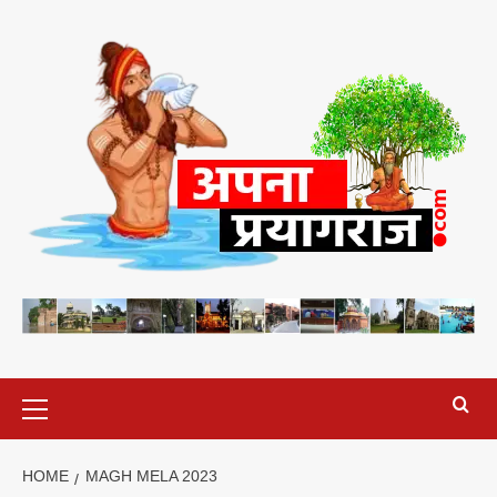
Skip
to
content
Primary
Menu
HOME
MAGH MELA 2023