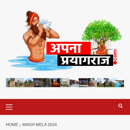
Skip
to
content
Primary
Menu
HOME
MAGH MELA 2024