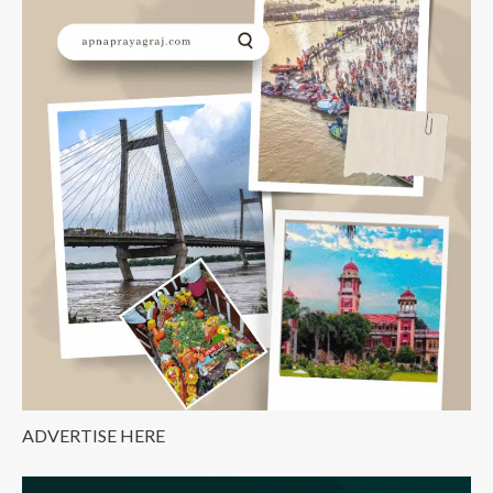
ने
माघ
मेला-2024
के
आयोजन
एवं
महाकुम्भ-2025
की
तैयारियों
की
समीक्षा
की
ADVERTISE HERE