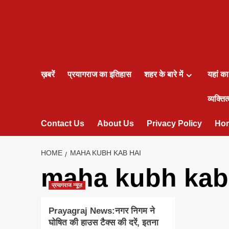
ख़बरें
प्रयागराज का इतिहास
शहर के बारे में
यहां क
व्यक्तित्
Contact Us
About Us
Privacy Policy
Ho
HOME
MAHA KUBH KAB HAI
maha kubh kab
प्रयागराज न्यूज़
Prayagraj News:नगर निगम ने
घोषित की हाउस टैक्स की दरें, इतना