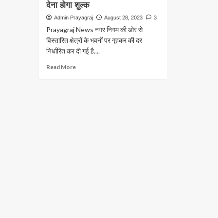
देना होगा शुल्क
Admin Prayagraj
August 28, 2023
3
Prayagraj News नगर निगम की ओर से
विस्तारित क्षेत्रों के भवनों पर गृहकर की दर
निर्धारित कर दी गई है....
Read
Read More
more
about
Prayagraj
News:नगर
निगम
ने
घोषित
की
हाउस
टैक्स
की
दरें,
इतना
देना
होगा
शुल्क