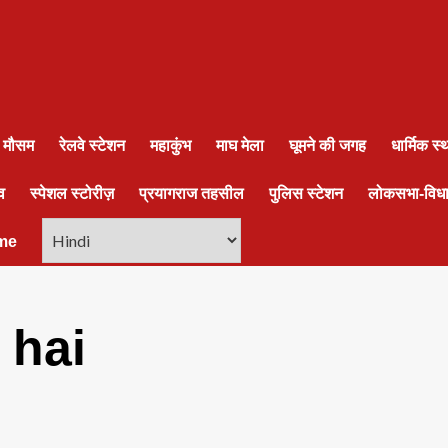
ा मौसम
रेलवे स्टेशन
महाकुंभ
माघ मेला
घूमने की जगह
धार्मिक स
व
स्पेशल स्टोरीज़
प्रयागराज तहसील
पुलिस स्टेशन
लोकसभा-विध
me
 hai