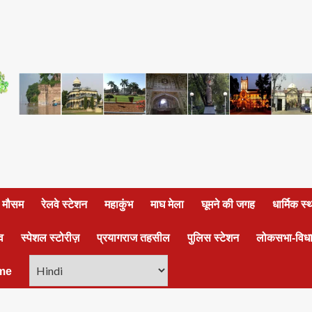
ा मौसम
रेलवे स्टेशन
महाकुंभ
माघ मेला
घूमने की जगह
धार्मिक स
व
स्पेशल स्टोरीज़
प्रयागराज तहसील
पुलिस स्टेशन
लोकसभा-विध
me