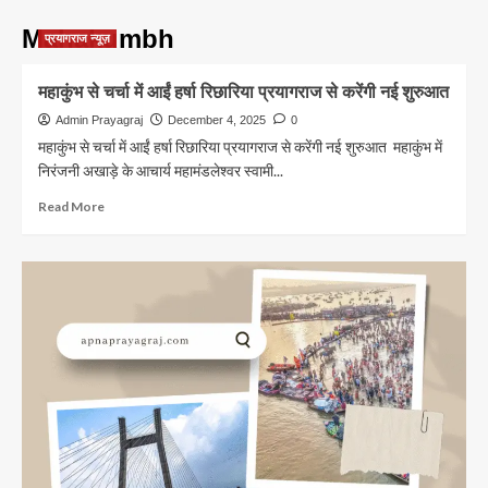
Mahakumbh
प्रयागराज न्यूज़
महाकुंभ से चर्चा में आईं हर्षा रिछारिया प्रयागराज से करेंगी नई शुरुआत
Admin Prayagraj
December 4, 2025
0
महाकुंभ से चर्चा में आईं हर्षा रिछारिया प्रयागराज से करेंगी नई शुरुआत महाकुंभ में
निरंजनी अखाड़े के आचार्य महामंडलेश्वर स्वामी...
Read
Read More
more
about
महाकुंभ
से
चर्चा
में
आईं
हर्षा
रिछारिया
प्रयागराज
से
करेंगी
नई