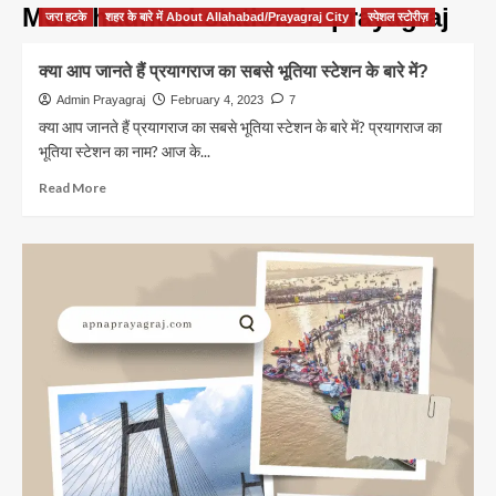
Most haunted station in prayagraj
जरा हटके
शहर के बारे में About Allahabad/Prayagraj City
स्पेशल स्टोरीज़
क्या आप जानते हैं प्रयागराज का सबसे भूतिया स्टेशन के बारे में?
Admin Prayagraj
February 4, 2023
7
क्या आप जानते हैं प्रयागराज का सबसे भूतिया स्टेशन के बारे में? प्रयागराज का
भूतिया स्टेशन का नाम? आज के...
Read
Read More
more
about
क्या
आप
जानते
हैं
प्रयागराज
का
सबसे
भूतिया
स्टेशन
के
बारे
में?