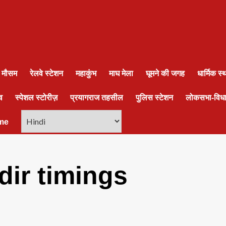
ा मौसम
रेलवे स्टेशन
महाकुंभ
माघ मेला
घूमने की जगह
धार्मिक स
व
स्पेशल स्टोरीज़
प्रयागराज तहसील
पुलिस स्टेशन
लोकसभा-विध
me
ir timings