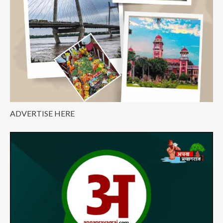
in
Prayagraj
?
ADVERTISE HERE