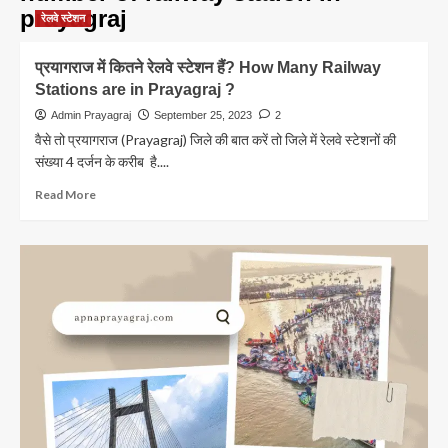
prayagraj
रेलवे स्टेशन
प्रयागराज में कितने रेलवे स्टेशन हैं? How Many Railway
Stations are in Prayagraj ?
Admin Prayagraj
September 25, 2023
2
वैसे तो प्रयागराज (Prayagraj) जिले की बात करें तो जिले में रेलवे स्टेशनों की
संख्या 4 दर्जन के करीब है....
Read
Read More
more
about
प्रयागराज
में
कितने
रेलवे
स्टेशन
हैं?
How
Many
Railway
Stations
are