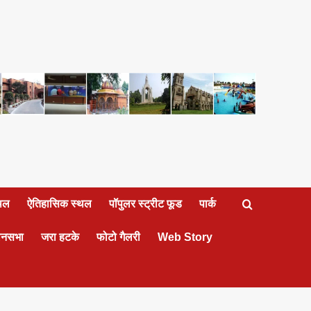
्थल
ऐतिहासिक स्थल
पॉपुलर स्ट्रीट फूड
पार्क
ानसभा
जरा हटके
फोटो गैलरी
Web Story