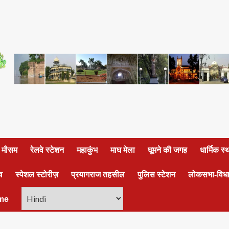
ा मौसम
रेलवे स्टेशन
महाकुंभ
माघ मेला
घूमने की जगह
धार्मिक स
व
स्पेशल स्टोरीज़
प्रयागराज तहसील
पुलिस स्टेशन
लोकसभा-विध
me