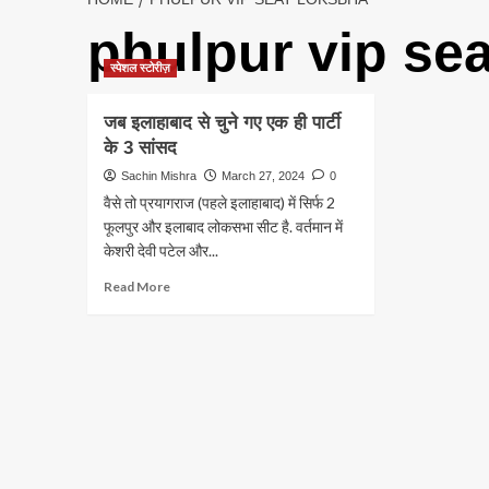
phulpur vip se
स्पेशल स्टोरीज़
जब इलाहाबाद से चुने गए एक ही पार्टी
के 3 सांसद
Sachin Mishra
March 27, 2024
0
वैसे तो प्रयागराज (पहले इलाहाबाद) में सिर्फ 2
फूलपुर और इलाबाद लोकसभा सीट है. वर्तमान में
केशरी देवी पटेल और...
Read
Read More
more
about
जब
इलाहाबाद
से
चुने
गए
एक
ही