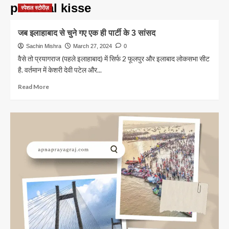
political kisse
स्पेशल स्टोरीज़
जब इलाहाबाद से चुने गए एक ही पार्टी के 3 सांसद
Sachin Mishra
March 27, 2024
0
वैसे तो प्रयागराज (पहले इलाहाबाद) में सिर्फ 2 फूलपुर और इलाबाद लोकसभा सीट
है. वर्तमान में केशरी देवी पटेल और...
Read
Read More
more
about
जब
इलाहाबाद
से
चुने
गए
एक
ही
पार्टी
के
3
सांसद