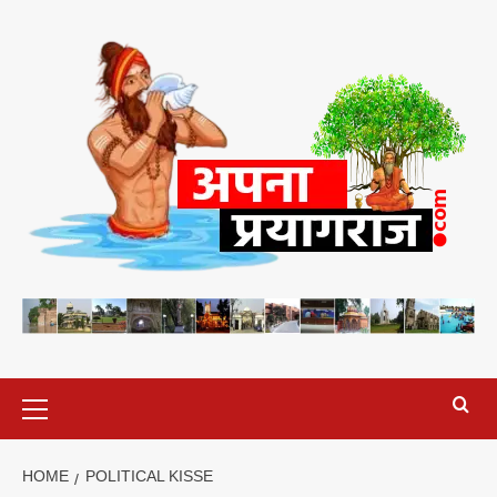
Skip
to
content
Primary
Menu
HOME
POLITICAL KISSE