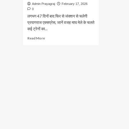
Admin Prayagraj
February 17, 2026
0
लगभग 47 दिनों बाद फिर से जंक्शन से चलेगी
प्रयागराज एक्सप्रेस, जानें वजह माघ मेले के चलते
कई ट्रेनों का...
Read
Read More
more
about
लगभग
47
दिनों
बाद
फिर
से
जंक्शन
से
चलेगी
प्रयागराज
एक्सप्रेस,
जानें
वजह