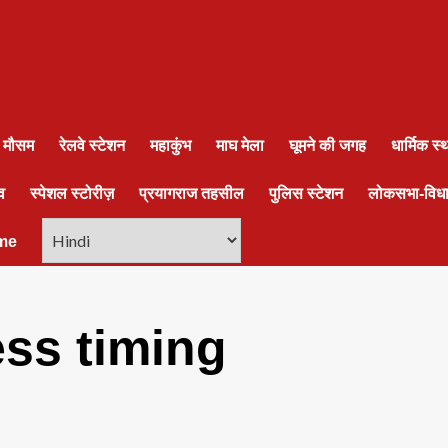
ा मौसम
रेलवे स्टेशन
महाकुंभ
माघ मेला
घूमने की जगह
धार्मिक स
व
स्पेशल स्टोरीज़
प्रयागराज तहसील
पुलिस स्टेशन
लोकसभा-विध
me
ess timing