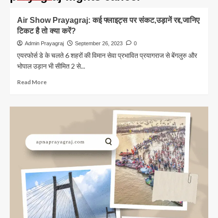
Air Show Prayagraj: कई फ्लाइट्स पर संकट,उड़ानें रद्द,जानिए
टिकट है तो क्या करें?
Admin Prayagraj
September 26, 2023
0
एयरफोर्स डे के चलते 6 शहरों की विमान सेवा प्रभावित प्रयागराज से बेंगलुरु और
भोपाल उड़ान भी सीमित 2 से...
Read
Read More
more
about
Air
Show
Prayagraj:
कई
फ्लाइट्स
पर
संकट,उड़ानें
रद्द,जानिए
टिकट
है
तो
क्या