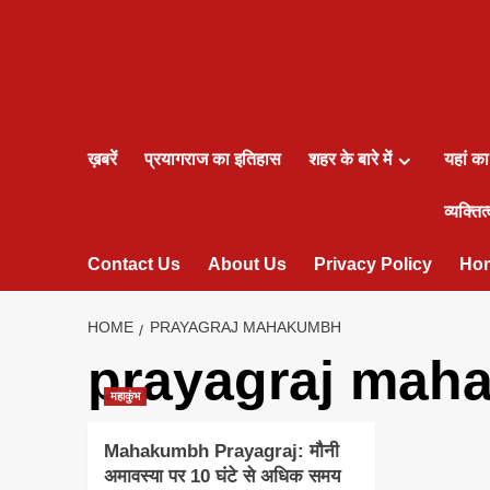
ख़बरें
प्रयागराज का इतिहास
शहर के बारे में
यहां क
व्यक्तित्
Contact Us
About Us
Privacy Policy
Ho
HOME
PRAYAGRAJ MAHAKUMBH
prayagraj mah
महाकुंभ
Mahakumbh Prayagraj: मौनी
अमावस्या पर 10 घंटे से अधिक समय