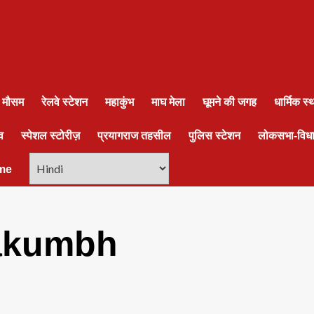
ा मौसम
रेलवे स्टेशन
महाकुंभ
माघ मेला
घूमने की जगह
धार्मिक स
व
स्पेशल स्टोरीज़
प्रयागराज तहसील
पुलिस स्टेशन
लोकसभा-विध
me
akumbh