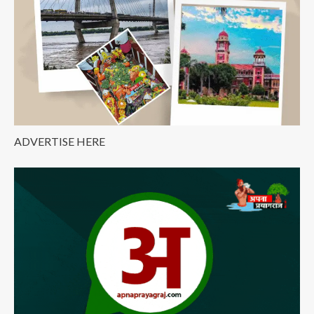
इतिहास;
पढ़िए
UPSC
टॉपर
की
पूरी
कहानी
ADVERTISE HERE