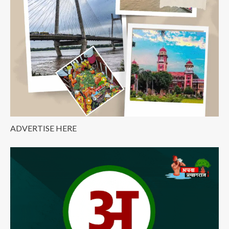
किया
टॉप,
बढ़ाया
प्रयागराज
का
मान
ADVERTISE HERE