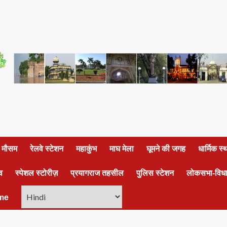
ा मौसम
रेलवे स्टेशन
महाकुंभ
माघ मेला
घूमने की जगह
धार्मिक स
व
स्पेशल स्टोरीज़
प्रयागराज तहसील
पुलिस स्टेशन
लोकसभा-विध
me