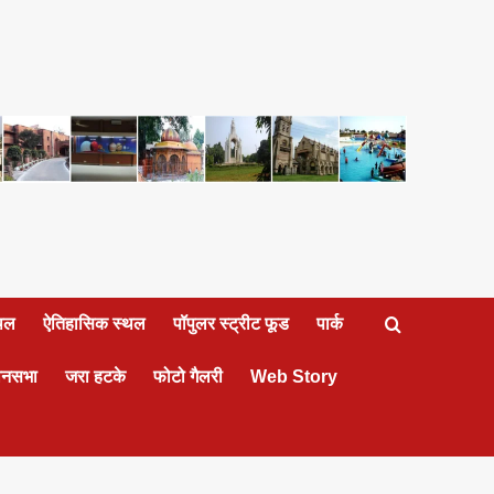
्थल
ऐतिहासिक स्थल
पॉपुलर स्ट्रीट फूड
पार्क
ानसभा
जरा हटके
फोटो गैलरी
Web Story