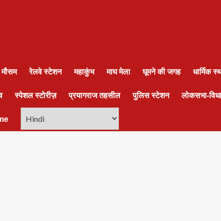
ा मौसम
रेलवे स्टेशन
महाकुंभ
माघ मेला
घूमने की जगह
धार्मिक स
व
स्पेशल स्टोरीज़
प्रयागराज तहसील
पुलिस स्टेशन
लोकसभा-विध
me