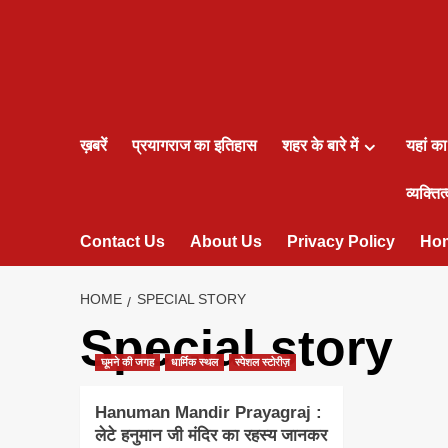
ख़बरें
प्रयागराज का इतिहास
शहर के बारे में
यहां क
व्यक्तित्
Contact Us
About Us
Privacy Policy
Ho
HOME
SPECIAL STORY
Special story
घूमने की जगह
धार्मिक स्थल
स्पेशल स्टोरीज़
Hanuman Mandir Prayagraj :
लेटे हनुमान जी मंदिर का रहस्य जानकर