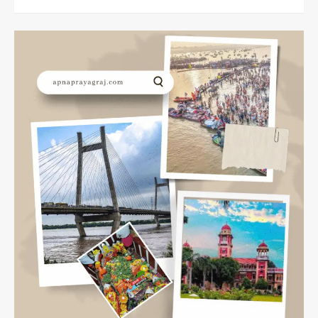
more
about
प्रयागराज
के
टॉप
5
पर्यटन
स्थल
Top
5
Tourist
Places
In
Prayagraj