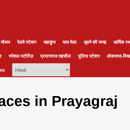
ा मौसम
रेलवे स्टेशन
महाकुंभ
माघ मेला
घूमने की जगह
धार्मिक स
व
स्पेशल स्टोरीज़
प्रयागराज तहसील
पुलिस स्टेशन
लोकसभा-विध
me
laces in Prayagraj