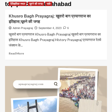
top places in allahabad
ऐतिहासिक स्थल
घूमने की जगह
पार्क
Khusro Bagh Prayagraj: खुसरो बाग प्रयागराज का
इतिहास;घूमने की जगह
Admin Prayagraj
September 4, 2023
6
खुसरो बाग प्रयागराज Khusro Bagh Prayagraj खुसरो बाग प्रयागराज का
इतिहास Khusro Bagh Prayagraj History Prayagraj प्रयागराज रेलवे
जंक्शन के...
Read
Read More
more
about
Khusro
Bagh
Prayagraj:
खुसरो
बाग
प्रयागराज
का
इतिहास;घूमने
की
जगह