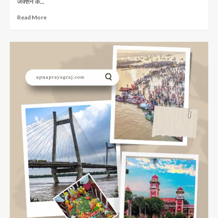
जंक्शन के...
Read
Read More
more
about
Khusro
Bagh
Prayagraj:
खुसरो
बाग
प्रयागराज
का
इतिहास;घूमने
की
जगह