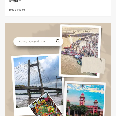
जंक्शन के...
Read
Read More
more
about
Khusro
Bagh
Prayagraj:
खुसरो
बाग
प्रयागराज
का
इतिहास;घूमने
की
जगह