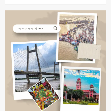
more
about
Air
Force
Day
2023:
8
अक्तूबर
को
प्रयागराज
संगम
में
होगा
एयर
शो