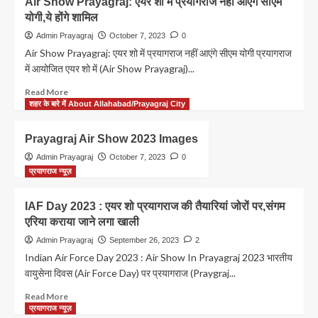
Air Show Prayagraj: एयर शो में प्रयागराज नहीं आएंगे सीएम
27
Air
योगी,ये होंगे शामिल
लाख
Force
Day:
Admin Prayagraj
October 7, 2023
0
प्रयागराज
Air Show Prayagraj: एयर शो में प्रयागराज नहीं आएंगे सीएम योगी प्रयागराज
एयर
में आयोजित एयर शो में (Air Show Prayagraj)...
शो
में
Read
Read More
दिखेगा
more
शहर के बारे में About Allahabad/Prayagraj City
एयरफोर्स
about
का
Air
Prayagraj Air Show 2023 Images
नया
Show
झंडा
Prayagraj:
Admin Prayagraj
October 7, 2023
0
एयर
प्रयागराज न्यूज़
शो
में
IAF Day 2023 : एयर शो प्रयागराज की तैयारियां जोरों पर,संगम
प्रयागराज
एरिया कराया जाने लगा खाली
नहीं
आएंगे
Admin Prayagraj
September 26, 2023
2
सीएम
Indian Air Force Day 2023 : Air Show In Prayagraj 2023 भारतीय
योगी,ये
वायुसेना दिवस (Air Force Day) पर प्रयागराज (Praygraj...
होंगे
शामिल
Read
Read More
more
प्रयागराज न्यूज़