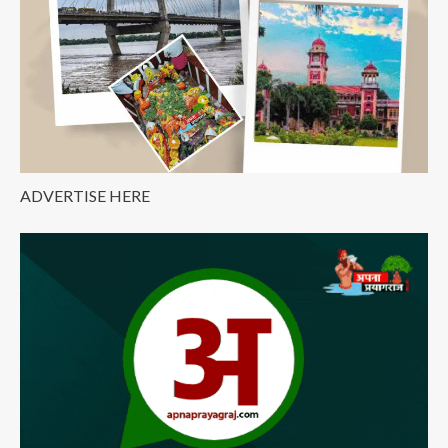
है
जेल!
ADVERTISE HERE