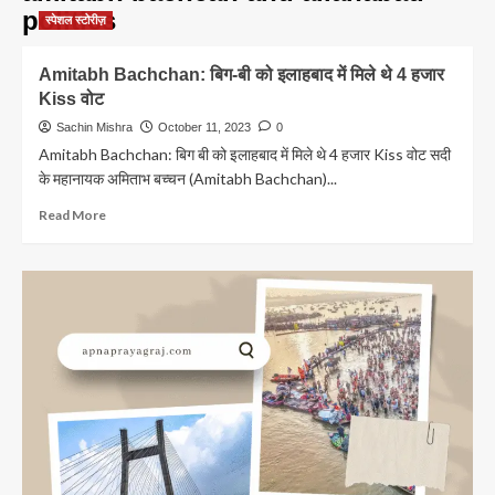
politics
स्पेशल स्टोरीज़
Amitabh Bachchan: बिग-बी को इलाहबाद में मिले थे 4 हजार
Kiss वोट
Sachin Mishra
October 11, 2023
0
Amitabh Bachchan: बिग बी को इलाहबाद में मिले थे 4 हजार Kiss वोट सदी
के महानायक अमिताभ बच्चन (Amitabh Bachchan)...
Read
Read More
more
about
Amitabh
Bachchan:
बिग-
बी
को
इलाहबाद
में
मिले
थे
4
हजार