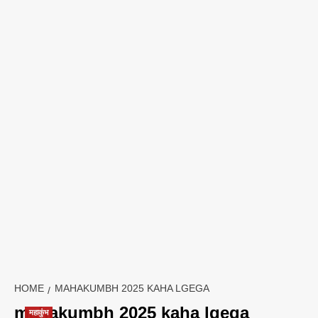
HOME
MAHAKUMBH 2025 KAHA LGEGA
mahakumbh 2025 kaha lgega
महाकुंभ