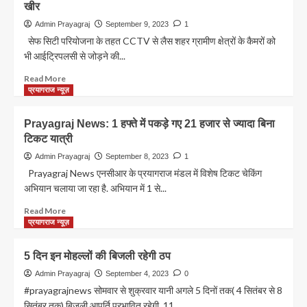
खीर
27
स्वच्छता
लाख
अभियान
Admin Prayagraj
September 9, 2023
1
के
सेफ सिटी परियोजना के तहत CCTV से लैस शहर ग्रामीण क्षेत्रों के कैमरों को
जरिए
भी आईट्रिपलसी से जोड़ने की...
दिया
लोगों
Read
Read More
को
more
प्रयागराज न्यूज़
संदेश
about
Prayagraj
Prayagraj News: 1 हफ्ते में पकड़े गए 21 हजार से ज्यादा बिना
News
टिकट यात्री
अब
अपराधियों
Admin Prayagraj
September 8, 2023
1
का
Prayagraj News एनसीआर के प्रयागराज मंडल में विशेष टिकट चेकिंग
पुलिस
अभियान चलाया जा रहा है. अभियान में 1 से...
से
बचना
Read
Read More
होगा
more
प्रयागराज न्यूज़
टेढ़ी
about
खीर
Prayagraj
5 दिन इन मोहल्लों की बिजली रहेगी ठप
News:
1
Admin Prayagraj
September 4, 2023
0
हफ्ते
#prayagrajnews सोमवार से शुक्रवार यानी अगले 5 दिनों तक( 4 सितंबर से 8
में
सितंबर तक) बिजली आपूर्ति प्रभावित रहेगी. 11...