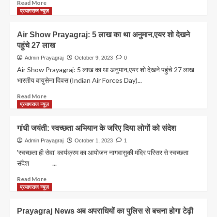
Read
Read More
पर्यटकों
more
प्रयागराज न्यूज़
को
about
इस
Air
Air Show Prayagraj: 5 लाख का था अनुमान,एयर शो देखने
बार
Port
पहुंचे 27 लाख
भी
Prayagraj:
नहीं
173
Admin Prayagraj
October 9, 2023
0
मिलेगा
करोड़
Air Show Prayagraj: 5 लाख का था अनुमान,एयर शो देखने पहुंचे 27 लाख
ये
में
भारतीय वायुसेना दिवस (Indian Air Forces Day)...
अवसर…
हो
रहा
Read
Read More
एयरपोर्ट
more
प्रयागराज न्यूज़
का
about
पुनर्विकास,जानें
Air
गांधी जयंती: स्वच्छता अभियान के जरिए दिया लोगों को संदेश
क्या
Show
रहेगा
Prayagraj:
Admin Prayagraj
October 1, 2023
1
खास
5
'स्वच्छता ही सेवा' कार्यक्रम का आयोजन नागवासुकी मंदिर परिसर से स्वच्छता
?
लाख
संदेश ...
का
था
Read
Read More
अनुमान,एयर
more
प्रयागराज न्यूज़
शो
about
देखने
गांधी
Prayagraj News अब अपराधियों का पुलिस से बचना होगा टेढ़ी
पहुंचे
जयंती: