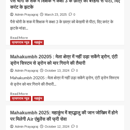
पैसे चोरी के शक में शिक्षक ने कक्षा 3 के छात्र को बेरहमी से पीटा, दिए
जानें
Flood
करंट के झटके
वजह
–
पिता
Admin Prayagraj
March 23, 2025
0
की
पैसे चोरी के शक में शिक्षक ने कक्षा 3 के छात्र को बेरहमी से पीटा, दिए करंट के
ममता:
झटके मांडा...
बच्चे
को
Read
Read More
गोद
more
प्रयागराज न्यूज़
महाकुंभ
में
about
उठाकर
पैसे
Mahakumbh 20205 : मेला क्षेत्र में नहीं उड़ा सकेंगे ड्रोन, एंटी
बाढ़
चोरी
ड्रोन सिस्टम से ड्रोन को मार गिराने की तैयारी
में
के
बने
शक
Admin Prayagraj
October 13, 2024
0
वासुदेव
में
Mahakumbh 20205 : मेला क्षेत्र में नहीं उड़ा सकेंगे ड्रोन, एंटी ड्रोन सिस्टम
,वीडियो
शिक्षक
से ड्रोन को मार गिराने की तैयारी...
वायरल
ने
कक्षा
Read
Read More
3
more
प्रयागराज न्यूज़
महाकुंभ
के
about
छात्र
Mahakumbh
Mahakumbh 2025: महाकुंभ में श्रद्धालु की जान जोखिम में होने
को
20205
पर मिलेगी Air एंबुलेंस की फ्री सेवा
बेरहमी
:
से
मेला
Admin Prayagraj
October 12, 2024
0