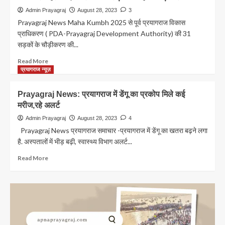
ने
Admin Prayagraj
August 28, 2023
3
घोषित
Prayagraj News Maha Kumbh 2025 से पूर्व प्रयागराज विकास
की
प्राधिकरण ( PDA-Prayagraj Development Authority) की 31
हाउस
सड़कों के चौड़ीकरण की...
टैक्स
की
Read
Read More
दरें,
more
प्रयागराज न्यूज़
इतना
about
देना
Prayagraj
Prayagraj News: प्रयागराज में डेंगू का प्रकोप मिले कई
होगा
News:
शुल्क
मरीज,रहे अलर्ट
शहरवासियों
के
Admin Prayagraj
August 28, 2023
4
लिए
Prayagraj News प्रयागराज समाचार -प्रयागराज में डेंगू का खतरा बढ़ने लगा
खुशखबरी!
है. अस्पतालों में भीड़ बढ़ी, स्वास्थ्य विभाग अलर्ट...
महाकुंभ
2025
Read
Read More
से
more
पहले
about
2
Prayagraj
दर्जन
News:
से
प्रयागराज
अधिक
में
सड़कों
डेंगू