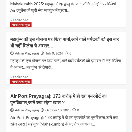
पीटा,
क्षेत्र
Mahakumbh 2025: महाकुंभ में श्रद्धालु की जान जोखिम में होने पर मिलेगी
दिए
में
Air एंबुलेंस की फ्री सेवा महाकुंभ में प्रदेश...
करंट
नहीं
के
उड़ा
Read
Read More
झटके
सकेंगे
more
प्रयागराज न्यूज़
ड्रोन,
about
एंटी
Mahakumbh
महाकुंभ की इस योजना पर फिरा पानी,आने वाले पर्यटकों को इस बार
ड्रोन
2025:
भी नहीं मिलेगा ये अवसर…
सिस्टम
महाकुंभ
से
में
Admin Prayagraj
July 9, 2024
0
ड्रोन
श्रद्धालु
महाकुंभ की इस योजना पर फिरा पानी,आने वाले पर्यटकों को इस बार भी नहीं मिलेगा
को
की
ये अवसर... महाकुंभ की तैयारी...
मार
जान
गिराने
जोखिम
Read
Read More
की
में
more
प्रयागराज न्यूज़
तैयारी
होने
about
पर
महाकुंभ
Air Port Prayagraj: 173 करोड़ में हो रहा एयरपोर्ट का
मिलेगी
की
पुनर्विकास,जानें क्या रहेगा खास ?
Air
इस
एंबुलेंस
योजना
Admin Prayagraj
October 10, 2023
0
की
पर
Air Port Prayagraj: 173 करोड़ में हो रहा एयरपोर्ट का पुनर्विकास,जानें क्या
फ्री
फिरा
रहेगा खास ? महांकुभ (Mahakumbh) के चलते प्रयागराज...
सेवा
पानी,आने
वाले