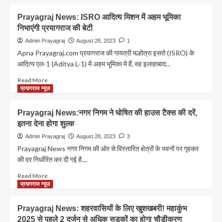
कराया
about
National
Prayagraj News: ISRO आदित्य मिशन में अहम भूमिका
Sports
निभाएंगी प्रयागराज की बेटी
Day:
मेजर
Admin Prayagraj
August 28, 2023
1
ध्यानचंद
Apna Prayagraj.com प्रयागराज की गायत्री मल्होत्रा इसरो (ISRO) के
की
आदित्य एल-1 (Aditya L-1) में अहम भूमिका में हैं. वह इलाहाबाद...
रोचक
किस्से
Read
Read More
more
प्रयागराज न्यूज़
about
Prayagraj
Prayagraj News:नगर निगम ने घोषित की हाउस टैक्स की दरें,
News:
इतना देना होगा शुल्क
ISRO
आदित्य
Admin Prayagraj
August 28, 2023
3
मिशन
Prayagraj News नगर निगम की ओर से विस्तारित क्षेत्रों के भवनों पर गृहकर
में
की दर निर्धारित कर दी गई है....
अहम
भूमिका
Read
Read More
निभाएंगी
more
प्रयागराज न्यूज़
प्रयागराज
about
की
Prayagraj
Prayagraj News: शहरवासियों के लिए खुशखबरी! महाकुंभ
बेटी
News:नगर
2025 से पहले 2 दर्जन से अधिक सड़कों का होगा चौड़ीकरण
निगम