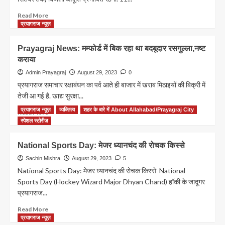
पकड़े
गए
Read
Read More
21
more
प्रयागराज न्यूज़
हजार
about
से
5
Prayagraj News: मम्फोर्ड में बिक रहा था बदबूदार रसगुल्ला,नष्ट
ज्यादा
दिन
कराया
बिना
इन
टिकट
मोहल्लों
Admin Prayagraj
August 29, 2023
0
यात्री
की
प्रयागराज समाचार रक्षाबंधन का पर्व आते ही बाजार में खराब मिठाइयों की बिक्री में
बिजली
तेजी आ गई है. खाद्य सुरक्षा...
रहेगी
ठप
प्रयागराज न्यूज़
व्यक्तित्व
शहर के बारे में About Allahabad/Prayagraj City
Read
Read More
more
स्पेशल स्टोरीज़
about
Prayagraj
National Sports Day: मेजर ध्यानचंद की रोचक किस्से
News:
मम्फोर्ड
Sachin Mishra
August 29, 2023
5
में
National Sports Day: मेजर ध्यानचंद की रोचक किस्से National
बिक
Sports Day (Hockey Wizard Major Dhyan Chand) हॉकी के जादूगर
रहा
प्रयागराज...
था
बदबूदार
Read
Read More
रसगुल्ला,नष्ट
more
प्रयागराज न्यूज़