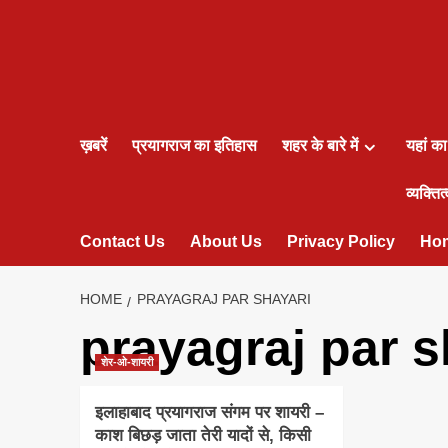
ख़बरें
प्रयागराज का इतिहास
शहर के बारे में
यहां क
व्यक्तित्
Contact Us
About Us
Privacy Policy
Ho
HOME
PRAYAGRAJ PAR SHAYARI
prayagraj par s
शेर-ओ-शायरी
इलाहाबाद प्रयागराज संगम पर शायरी –
काश बिछड़ जाता तेरी यादों से, किसी