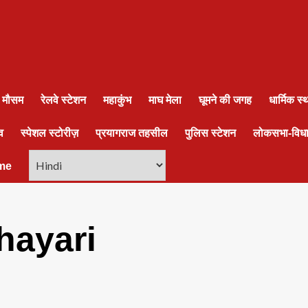
ा मौसम
रेलवे स्टेशन
महाकुंभ
माघ मेला
घूमने की जगह
धार्मिक स
व
स्पेशल स्टोरीज़
प्रयागराज तहसील
पुलिस स्टेशन
लोकसभा-विध
me
hayari