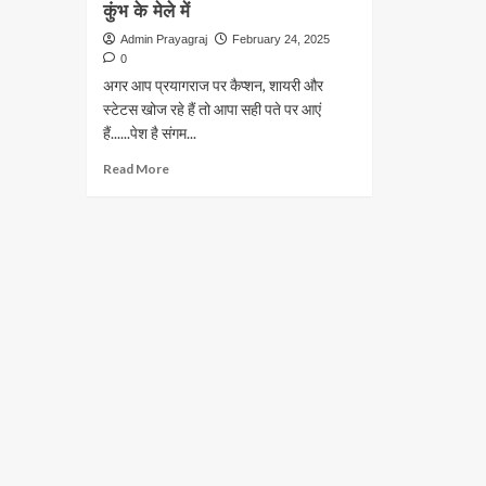
कुंभ के मेले में
Admin Prayagraj
February 24, 2025
0
अगर आप प्रयागराज पर कैप्शन, शायरी और
स्टेटस खोज रहे हैं तो आपा सही पते पर आएं
हैं......पेश है संगम...
Read
Read More
more
about
इलाहाबाद
प्रयागराज
संगम
पर
शायरी
–
काश
बिछड़
जाता
तेरी
यादों
से,
किसी