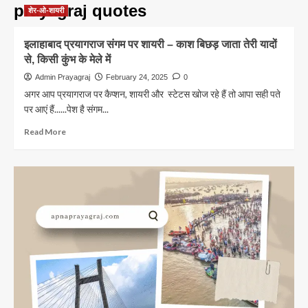
prayagraj quotes
शेर-ओ-शायरी
इलाहाबाद प्रयागराज संगम पर शायरी – काश बिछड़ जाता तेरी यादों
से, किसी कुंभ के मेले में
Admin Prayagraj
February 24, 2025
0
अगर आप प्रयागराज पर कैप्शन, शायरी और स्टेटस खोज रहे हैं तो आपा सही पते
पर आएं हैं......पेश है संगम...
Read
Read More
more
about
इलाहाबाद
प्रयागराज
संगम
पर
शायरी
–
काश
बिछड़
जाता
तेरी
यादों