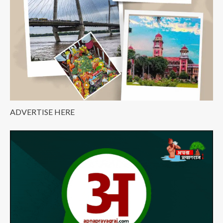
से,
किसी
कुंभ
के
मेले
में
ADVERTISE HERE