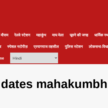
ा मौसम
रेलवे स्टेशन
महाकुंभ
माघ मेला
घूमने की जगह
धार्मिक स
व
स्पेशल स्टोरीज़
प्रयागराज तहसील
पुलिस स्टेशन
लोकसभा-विध
me
n dates mahakumbh