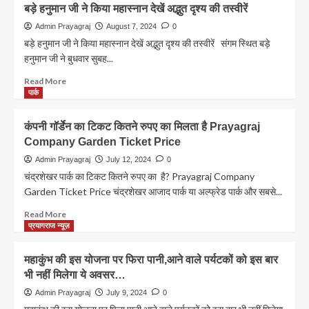
वो
बड़े हनुमान जी ने किया महास्नान देखें अद्भुत दृश्य की तस्वीरें
प्रयागराज
सी
Admin Prayagraj
August 7, 2024
0
बदल
बड़े हनुमान जी ने किया महास्नान देखें अद्भुत दृश्य की तस्वीरें संगम स्थित बड़े
गई
हनुमान जी ने बुधवार सुबह...
मगर
–
Read
Read More
Prayagraj
more
पार्क
Shayari
about
|
बड़े
कंपनी गॉर्डेन का टिकट कितने रुपए का मिलता है Prayagraj
इलाहाबाद
हनुमान
Company Garden Ticket Price
पर
जी
शायरी
ने
Admin Prayagraj
July 12, 2024
0
किया
चंद्रशेखर पार्क का टिकट कितने रुपए का है? Prayagraj Company
महास्नान
Garden Ticket Price चंद्रशेखर आजाद पार्क या अल्फ्रेड पार्क और सबसे...
देखें
अद्भुत
Read
Read More
दृश्य
more
प्रयागराज न्यूज़
की
about
तस्वीरें
कंपनी
महाकुंभ की इस योजना पर फिरा पानी,आने वाले पर्यटकों को इस बार
गॉर्डेन
भी नहीं मिलेगा ये अवसर…
का
टिकट
Admin Prayagraj
July 9, 2024
0
कितने