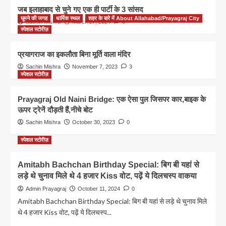
1
जब इलाहाबाद से चुने गए एक ही पार्टी के 3 सांसद
घूमने की जगह
धार्मिक स्थल
शहर के बारे में About Allahabad/Prayagraj City
Sachin Mishra
March 27, 2024
0
स्पेशल स्टोरीज़
प्रयागराज न्यूज़
लगभग 47 दिनों बाद फिर से जंक्शन से चलेगी
प्रयागराज एक्सप्रेस, जानें वजह
प्रयागराज का इकलौता बिना मूर्ति वाला मंदिर
2
Sachin Mishra
November 7, 2023
3
स्पेशल स्टोरीज़
प्रयागराज न्यूज़
महाकुंभ से चर्चा में आईं हर्षा रिछारिया प्रयागराज से
Prayagraj Old Naini Bridge: एक ऐसा पुल जिसपर कार,बाइक के
करेंगी नई शुरुआत
ऊपर ट्रेनें दौड़ती हैं,नीचे बोट
3
Sachin Mishra
October 30, 2023
0
स्पेशल स्टोरीज़
प्रयागराज न्यूज़
माघ मेला 2026 तैयारियां शुरू, तय समय से
बसावट पूरी करने में जुटा प्रशासन
Amitabh Bachchan Birthday Special: बिग बी यहां से
4
लड़े थे चुनाव मिले थे 4 हजार Kiss वोट, पढ़ें ये दिलचस्प वाकया
Admin Prayagraj
October 11, 2024
0
प्रयागराज न्यूज़
Amitabh Bachchan Birthday Special: बिग बी यहां से लड़े थे चुनाव मिले
प्रयागराज जंक्शन पर यात्रियों की भारी
थे 4 हजार Kiss वोट, पढ़ें ये दिलचस्प...
भीड़! प्रयागराज एक्सप्रेस में खिड़की तोड़कर घुसे
यात्री
5