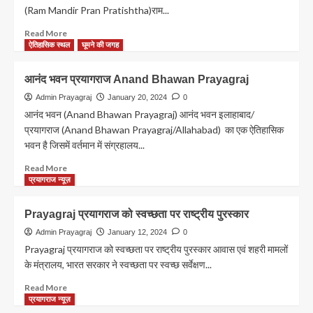
मिशन
(Ram Mandir Pran Pratishtha)राम...
पंडाल
तैयार,कल
Read
Read More
होगा
more
ऐतिहासिक स्थल
घूमने की जगह
श्री
about
गणेश,जानें
अब
आनंद भवन प्रयागराज Anand Bhawan Prayagraj
खासियत
माघ
!
मेले
Admin Prayagraj
January 20, 2024
0
में
आनंद भवन (Anand Bhawan Prayagraj) आनंद भवन इलाहाबाद/
मोदी
प्रयागराज (Anand Bhawan Prayagraj/Allahabad) का एक ऐतिहासिक
और
भवन है जिसमें वर्तमान में संग्रहालय...
योगी
के
Read
Read More
साथ
more
प्रयागराज न्यूज़
क्लिक
about
कर
आनंद
Prayagraj प्रयागराज को स्वच्छता पर राष्ट्रीय पुरस्कार
सकते
भवन
हैं
प्रयागराज
Admin Prayagraj
January 12, 2024
0
फोटो,जानिए
Anand
Prayagraj प्रयागराज को स्वच्छता पर राष्ट्रीय पुरस्कार आवास एवं शहरी मामलों
कैसे?
Bhawan
के मंत्रालय, भारत सरकार ने स्वच्छता पर स्वच्छ सर्वेक्षण...
Prayagraj
Read
Read More
more
प्रयागराज न्यूज़
about