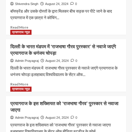
मेला
Shivendra Singh
August 24, 2024
0
कहां
बॉयफ्रेंड और उसके दोस्तों के द्वारा मिलकर बीच सड़क पर पीटे जाने के बाद
लगता
प्रयागराज में एक छात्रा ने कोचिंग...
है?
|
Read
Read More
kumbh
more
प्रयागराज न्यूज़
ka
about
mela
प्रयागराज
दिल्ली के भारत मंडपम में ‘राजभाषा गौरव पुरस्कार’ से नवाजे जाएंगे
kahan
के
प्रयागराज के धनंजय चोपड़ा
lagta
लिए
hai
शर्म
Admin Prayagraj
August 24, 2024
0
की
दिल्ली के भारत मंडपम में राजभाषा गौरव पुरस्कार से नवाजे जाएंगे प्रयागराज के
बात
धनंजय चोपड़ा इलाहाबाद विश्वविद्यालय के सेंटर ऑफ...
है!
Read
Read More
more
प्रयागराज न्यूज़
about
दिल्ली
प्रयागराज के इस शख्सियत को ‘राजभाषा गौरव’ पुरस्कार से नवाजा
के
जाएगा
भारत
मंडपम
Admin Prayagraj
August 24, 2024
0
में ‘राजभाषा
प्रयागराज के इस शख्सियत को 'राजभाषा गौरव' पुरस्कार से नवाजा जाएगा
गौरव
इलाहाबाद विश्वविद्यालय के सेंटर ऑफ मीडिया स्टडीज़ के कोर्स...