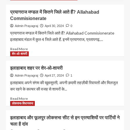
रहेगी
यहां
about
बिजली,
देखें
इलाहाबाद
देखिए
प्रयागराज मण्डल में कितने जिले आते हैं? Allahabad
ट्रेन
लोकसभा
कहीं
की
Commisionerate
प्रत्याशी
आपका
टाइमिंग
Allahabad
Admin Prayagraj
April 30, 2024
0
मोहल्ला
Lok
प्रयागराज मण्डल में कितने जिले आते हैं? Allahabad Commisionerate
तो
Sabha
इलाहाबाद मंडल में कुल 4 जिले आते हैं. इनमें प्रयागराज, प्रतापगढ़,...
नहीं
Ticket
शामिल?
2024
Read
Read More
more
शेर-ओ-शायरी
about
प्रयागराज
इलाहाबाद शहर पर शेर-ओ-शायरी
मण्डल
में
Admin Prayagraj
April 27, 2024
1
कितने
इलाहाबाद अपने संगम की खूबसूरती, अपनी क़दमी तहज़ीबी रिवायतों और मिलजुल
जिले
कर रहने के कल्चर की वजह से शायरों के...
आते
हैं?
Read
Read More
Allahabad
more
लोकसभा-विधानसभा
Commisionerate
about
इलाहाबाद
इलाहाबाद और फूलपुर लोकसभा सीट से इन प्रत्याशियों पर पार्टियों ने
शहर
चला है दांव
पर