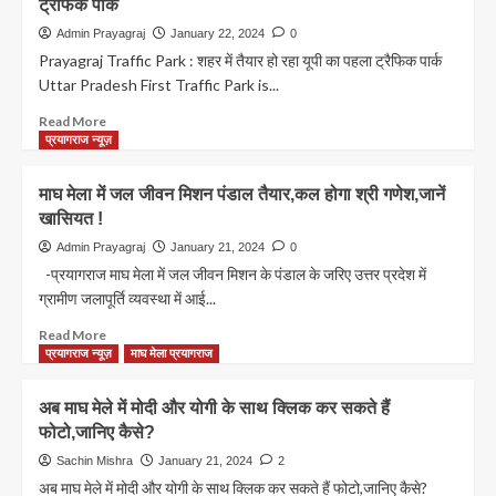
ट्रैफिक पार्क
सीट
Prayagraj
Admin Prayagraj
January 22, 2024
0
Lok
Prayagraj Traffic Park : शहर में तैयार हो रहा यूपी का पहला ट्रैफिक पार्क
Sbha
Uttar Pradesh First Traffic Park is...
Seat
Read
Read More
more
प्रयागराज न्यूज़
about
Prayagraj
माघ मेला में जल जीवन मिशन पंडाल तैयार,कल होगा श्री गणेश,जानें
Traffic
खासियत !
Park
:
Admin Prayagraj
January 21, 2024
0
शहर
-प्रयागराज माघ मेला में जल जीवन मिशन के पंडाल के जरिए उत्तर प्रदेश में
में
ग्रामीण जलापूर्ति व्यवस्था में आई...
तैयार
हो
Read
Read More
रहा
more
प्रयागराज न्यूज़
माघ मेला प्रयागराज
यूपी
about
का
माघ
अब माघ मेले में मोदी और योगी के साथ क्लिक कर सकते हैं
पहला
मेला
फोटो,जानिए कैसे?
ट्रैफिक
में
पार्क
जल
Sachin Mishra
January 21, 2024
2
जीवन
अब माघ मेले में मोदी और योगी के साथ क्लिक कर सकते हैं फोटो,जानिए कैसे?