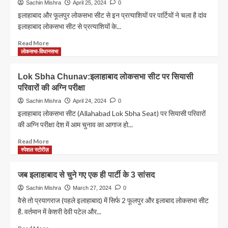
शेर-
Sachin Mishra
April 25, 2024
0
ओ-
इलाहाबाद और फूलपुर लोकसभा सीट से इन प्रत्याशियों पर पार्टियों ने चला है दांव
शायरी
इलाहाबाद लोकसभा सीट से प्रत्याशियों के...
Read
Read More
more
लोकसभा-विधानसभा
about
इलाहाबाद
Lok Sbha Chunav:इलाहाबाद लोकसभा सीट पर सियासी
और
परिवारों की अग्नि परीक्षा
फूलपुर
लोकसभा
Sachin Mishra
April 24, 2024
0
सीट
इलाहाबाद लोकसभा सीट (Allahabad Lok Sbha Seat) पर सियासी परिवारों
से
की अग्नि परीक्षा देश में आम चुनाव का आगाज हो...
इन
प्रत्याशियों
Read
Read More
पर
more
स्पेशल स्टोरीज़
पार्टियों
about
ने
Lok
जब इलाहाबाद से चुने गए एक ही पार्टी के 3 सांसद
चला
Sbha
है
Chunav:इलाहाबाद
Sachin Mishra
March 27, 2024
0
दांव
लोकसभा
वैसे तो प्रयागराज (पहले इलाहाबाद) में सिर्फ 2 फूलपुर और इलाबाद लोकसभा सीट
सीट
है. वर्तमान में केशरी देवी पटेल और...
पर
सियासी
Read