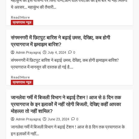
महाकुंभ की इस योजना पर फिरा पानी,आने वाले पर्यटकों को इस बार भी नहीं मिलेगा
रुपए
ये अवसर... महाकुंभ की तैयारी...
का
मिलता
Read
Read More
है
more
प्रयागराज न्यूज़
Prayagraj
about
Company
महाकुंभ
संगमनगरी में छिटपुट बारिश ने बढ़ाई उमस, देखिए, कब होगी
Garden
की
प्रयागराज में झमाझम बारिश?
Ticket
इस
Price
योजना
Admin Prayagraj
July 4, 2024
0
पर
संगमनगरी में छिटपुट बारिश ने बढ़ाई उमस, देखिए, कब होगी झमाझम बारिश?
फिरा
प्रयागराज में मानसून की दस्तक हो गई है....
पानी,आने
वाले
Read
Read More
पर्यटकों
more
प्रयागराज न्यूज़
को
about
इस
संगमनगरी
जानलेवा गर्मी में बिजली विभाग ने बढ़ाई टेंशन ! आज से 8 दिन तक
बार
में
प्रयागराज के इन इलाकों में नहीं रहेगी बिजली, देखिए कहीं आपका
भी
छिटपुट
नहीं
मोहल्ला तो नहीं शामिल?
बारिश
मिलेगा
ने
Admin Prayagraj
June 23, 2024
0
ये
बढ़ाई
जानलेवा गर्मी में बिजली विभाग ने बढ़ाई टेंशन ! आज से 8 दिन तक प्रयागराज के
अवसर…
उमस,
इन इलाकों में नहीं...
देखिए,