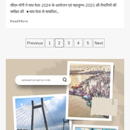
के
मेला
सीएम योगी ने माघ मेला-2024 के आयोजन एवं महाकुम्भ-2025 की तैयारियों की
वस्त्र
की
समीक्षा की ◾ माघ मेला से सम्बंधित...
!
तैयारियों
प्रयागराज
का
Read
Read More
से
निरीक्षण
more
भेजी
किया
about
गई
सीएम
Posts
आलमारी
योगी
2
Previous
1
3
4
5
Next
ने
pagination
माघ
मेला-2024
के
आयोजन
एवं
महाकुम्भ-2025
की
तैयारियों
की
समीक्षा
की