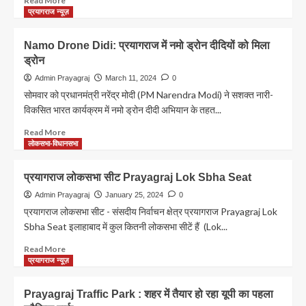
Read More
परिवारों
more
प्रयागराज न्यूज़
की
about
अग्नि
जब
Namo Drone Didi: प्रयागराज में नमो ड्रोन दीदियों को मिला
परीक्षा
इलाहाबाद
ड्रोन
से
चुने
Admin Prayagraj
March 11, 2024
0
गए
सोमवार को प्रधानमंत्री नरेंद्र मोदी (PM Narendra Modi) ने सशक्त नारी-
एक
विकसित भारत कार्यक्रम में नमो ड्रोन दीदी अभियान के तहत...
ही
पार्टी
Read
Read More
के
more
लोकसभा-विधानसभा
3
about
सांसद
Namo
प्रयागराज लोकसभा सीट Prayagraj Lok Sbha Seat
Drone
Didi:
Admin Prayagraj
January 25, 2024
0
प्रयागराज
प्रयागराज लोकसभा सीट - संसदीय निर्वाचन क्षेत्र प्रयागराज Prayagraj Lok
में
Sbha Seat इलाहाबाद में कुल कितनी लोकसभा सीटें हैं (Lok...
नमो
ड्रोन
Read
Read More
दीदियों
more
प्रयागराज न्यूज़
को
about
मिला
प्रयागराज
Prayagraj Traffic Park : शहर में तैयार हो रहा यूपी का पहला
ड्रोन
लोकसभा