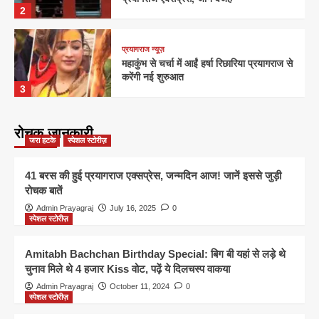
2
प्रयागराज न्यूज़
महाकुंभ से चर्चा में आईं हर्षा रिछारिया प्रयागराज से
करेंगी नई शुरुआत
3
प्रयागराज न्यूज़
रोचक जानकारी
जरा हटके
स्पेशल स्टोरीज़
माघ मेला 2026 तैयारियां शुरू, तय समय से
बसावट पूरी करने में जुटा प्रशासन
4
41 बरस की हुई प्रयागराज एक्सप्रेस, जन्मदिन आज! जानें इससे जुड़ी
रोचक बातें
प्रयागराज न्यूज़
Admin Prayagraj
July 16, 2025
0
प्रयागराज जंक्शन पर यात्रियों की भारी
स्पेशल स्टोरीज़
भीड़! प्रयागराज एक्सप्रेस में खिड़की तोड़कर घुसे
यात्री
5
Amitabh Bachchan Birthday Special: बिग बी यहां से लड़े थे
चुनाव मिले थे 4 हजार Kiss वोट, पढ़ें ये दिलचस्प वाकया
प्रयागराज न्यूज़
Admin Prayagraj
October 11, 2024
0
स्पेशल स्टोरीज़
“कांग्रेस नेता हूं, बच्चों का एडमिशन करो, नहीं तो
करवाएंगे जांच”-स्कूल पर दबाव बनाने का आरोप