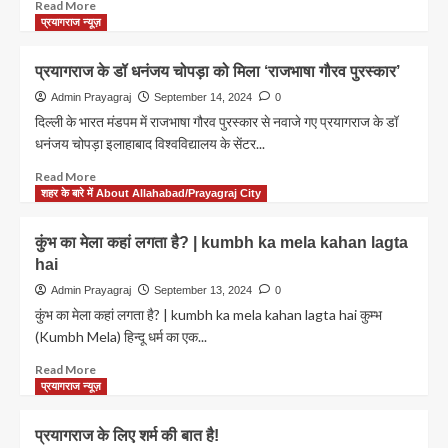
Read
Read More
more
प्रयागराज न्यूज़
about
Amitabh
प्रयागराज के डॉ धनंजय चोपड़ा को मिला ‘राजभाषा गौरव पुरस्कार’
Bachchan
Birthday
Admin Prayagraj
September 14, 2024
0
Special:
दिल्ली के भारत मंडपम में राजभाषा गौरव पुरस्कार से नवाजे गए प्रयागराज के डॉ
बिग
धनंजय चोपड़ा इलाहाबाद विश्वविद्यालय के सेंटर...
बी
यहां
Read
Read More
से
more
शहर के बारे में About Allahabad/Prayagraj City
लड़े
about
थे
प्रयागराज
कुंभ का मेला कहां लगता है? | kumbh ka mela kahan lagta
चुनाव
के
hai
मिले
डॉ
थे
धनंजय
Admin Prayagraj
September 13, 2024
0
4
चोपड़ा
कुंभ का मेला कहां लगता है? | kumbh ka mela kahan lagta hai कुम्भ
हजार
को
(Kumbh Mela) हिन्दू धर्म का एक...
Kiss
मिला
वोट,
‘राजभाषा
Read
Read More
पढ़ें
गौरव
more
प्रयागराज न्यूज़
ये
पुरस्कार’
about
दिलचस्प
कुंभ
प्रयागराज के लिए शर्म की बात है!
वाकया
का