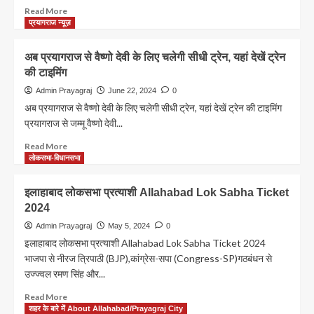
कब
Read
Read More
होगी
more
प्रयागराज न्यूज़
प्रयागराज
about
में
जानलेवा
अब प्रयागराज से वैष्णो देवी के लिए चलेगी सीधी ट्रेन, यहां देखें ट्रेन
झमाझम
गर्मी
बारिश?
की टाइमिंग
में
बिजली
Admin Prayagraj
June 22, 2024
0
विभाग
अब प्रयागराज से वैष्णो देवी के लिए चलेगी सीधी ट्रेन, यहां देखें ट्रेन की टाइमिंग
ने
प्रयागराज से जम्मू वैष्णो देवी...
बढ़ाई
टेंशन
Read
Read More
!
more
लोकसभा-विधानसभा
आज
about
से
अब
इलाहाबाद लोकसभा प्रत्याशी Allahabad Lok Sabha Ticket
8
प्रयागराज
2024
दिन
से
तक
वैष्णो
Admin Prayagraj
May 5, 2024
0
प्रयागराज
देवी
इलाहाबाद लोकसभा प्रत्याशी Allahabad Lok Sabha Ticket 2024
के
के
भाजपा से नीरज त्रिपाठी (BJP),कांग्रेस-सपा (Congress-SP)गठबंधन से
इन
लिए
उज्ज्वल रमण सिंह और...
इलाकों
चलेगी
में
सीधी
Read
Read More
नहीं
ट्रेन,
more
शहर के बारे में About Allahabad/Prayagraj City