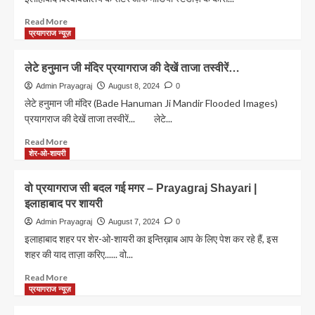
पुरस्कार’
से
Read
Read More
नवाजे
more
प्रयागराज न्यूज़
जाएंगे
about
प्रयागराज
प्रयागराज
लेटे हनुमान जी मंदिर प्रयागराज की देखें ताजा तस्वीरें…
के
के
धनंजय
इस
Admin Prayagraj
August 8, 2024
0
चोपड़ा
शख्सियत
लेटे हनुमान जी मंदिर (Bade Hanuman Ji Mandir Flooded Images)
को
प्रयागराज की देखें ताजा तस्वीरें... लेटे...
‘राजभाषा
गौरव’
Read
Read More
पुरस्कार
more
शेर-ओ-शायरी
से
about
नवाजा
लेटे
वो प्रयागराज सी बदल गई मगर – Prayagraj Shayari |
जाएगा
हनुमान
इलाहाबाद पर शायरी
जी
मंदिर
Admin Prayagraj
August 7, 2024
0
प्रयागराज
इलाहाबाद शहर पर शेर-ओ-शायरी का इन्तिख़ाब आप के लिए पेश कर रहे हैं, इस
की
शहर की याद ताज़ा करिए...... वो...
देखें
ताजा
Read
Read More
तस्वीरें…
more
प्रयागराज न्यूज़
about